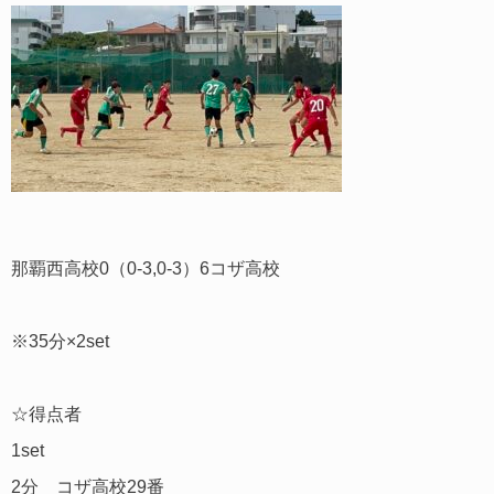
那覇西高校0（0-3,0-3）6コザ高校
※35分×2set
☆得点者
1set
2分 コザ高校29番