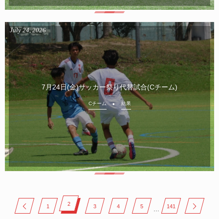
July
24
,
2026
7月24日(金)サッカー祭り代替試合(Cチーム)
Cチーム
結果
2
1
3
4
5
141
...