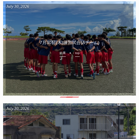
July
30
,
2026
7月30日(木)練習試合(Aチーム)
結果
top
July
30
,
2026