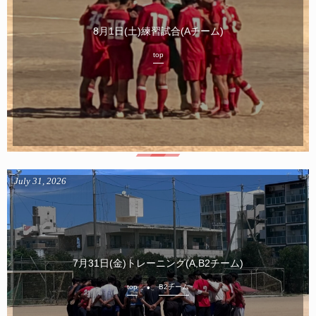
8月1日(土)練習試合(Aチーム)
top
July
31
,
2026
7月31日(金)トレーニング(A,B2チーム)
top
B2チーム