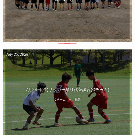
top
Bチーム
July
25
,
2026
7月24日(金)サッカー祭り代替試合(Cチーム)
Cチーム
結果