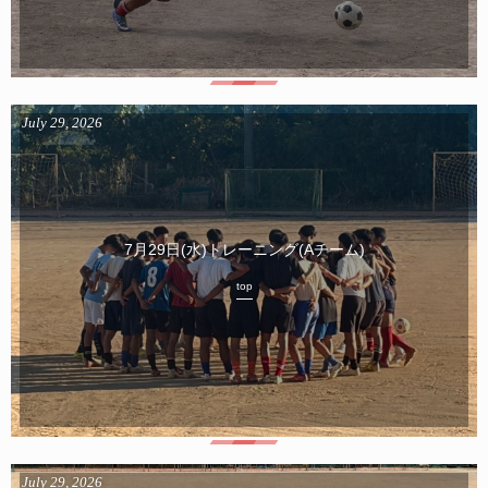
July
29
,
2026
7月29日(水)トレーニング(Aチーム)
top
July
29
,
2026