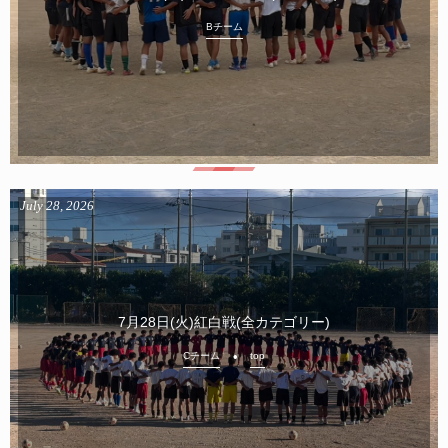
Bチーム
July
28
,
2026
7月28日(火)紅白戦(全カテゴリー)
Cチーム
top