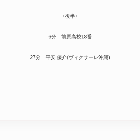
〈後半〉
6分 前原高校18番
27分 平安 優介(ヴィクサーレ沖縄)