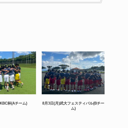
)KBC杯(Aチーム)
8月3日(月)武大フェスティバル(Bチー
8月3日(
ム)