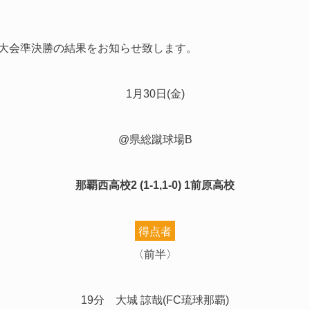
体育大会準決勝の結果をお知らせ致します。
1月30日(金)
@県総蹴球場B
那覇西高校2 (1-1,1-0) 1前原高校
得点者
〈前半〉
19分 大城 諒哉(FC琉球那覇)