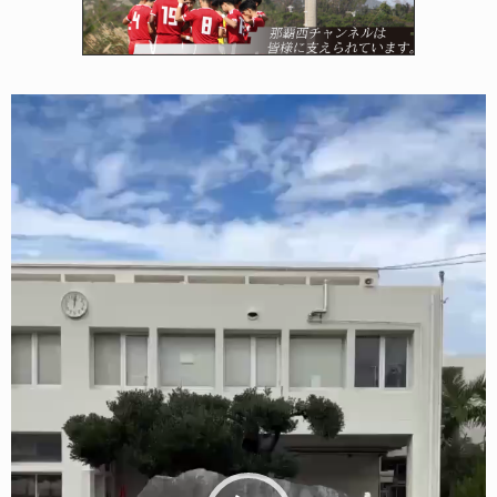
動
画
プ
レ
ー
ヤ
ー