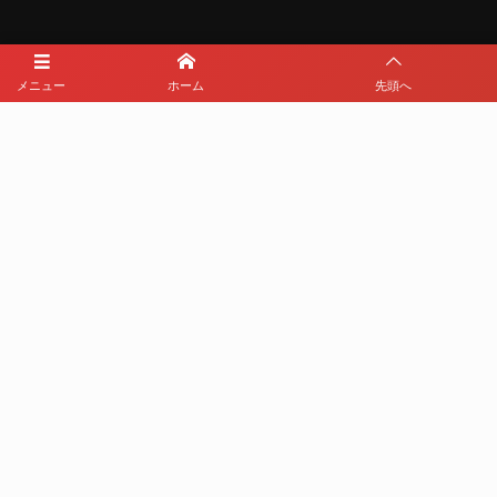
メニュー
ホーム
先頭へ
メディアパートナー
メディアパートナーとして
那覇西サッカー部を盛り上げます