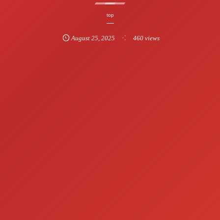
top
August
25
,
2025
460 views