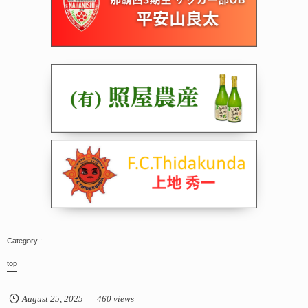
top
August
25
,
2025
460 views