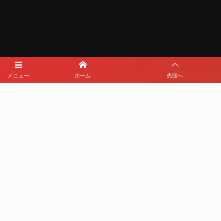
メニュー
ホーム
先頭へ
メディアパートナー
メディアパートナーとして
那覇西サッカー部を盛り上げます