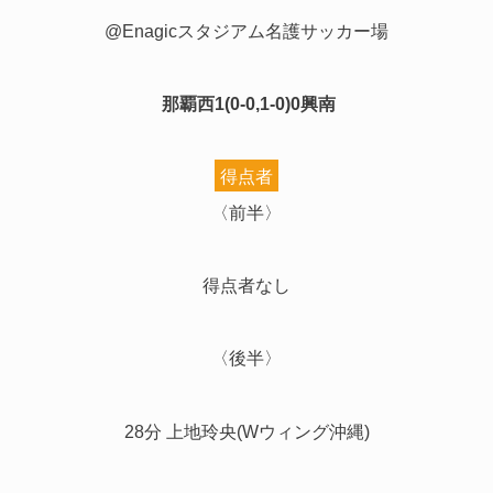
@Enagicスタジアム名護サッカー場
那覇西1
(0-0,1-0)0興南
得点者
〈前半〉
得点者なし
〈後半〉
28分 上地玲央(Wウィング沖縄)