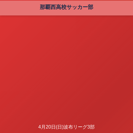
那覇西高校サッカー部
4月20日(日)波布リーグ3部