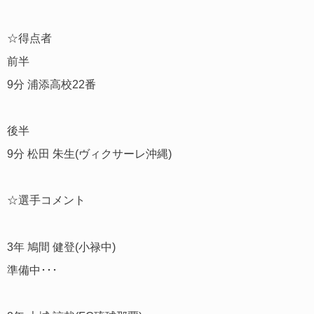
☆得点者
前半
9分 浦添高校22番
後半
9分 松田 朱生(ヴィクサーレ沖縄)
☆選手コメント
3年 鳩間 健登(小禄中)
準備中･･･