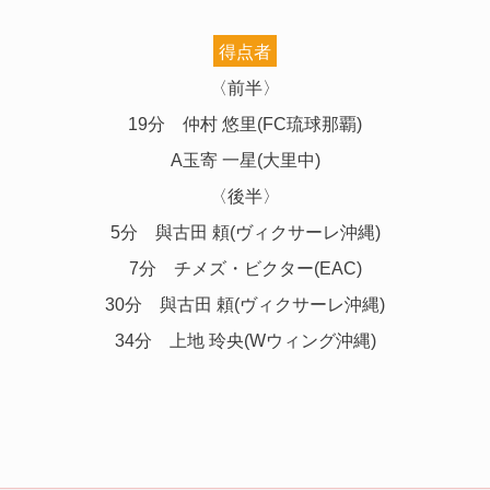
得点者
〈前半〉
19分 仲村 悠里(FC琉球那覇)
A玉寄 一星(大里中)
〈後半〉
5分 與古田 頼(ヴィクサーレ沖縄)
7分 チメズ・ビクター(EAC)
30分 與古田 頼(ヴィクサーレ沖縄)
34分 上地 玲央(Wウィング沖縄)