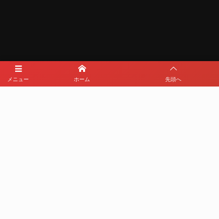
メニュー
ホーム
先頭へ
メディアパートナー
メディアパートナーとして
那覇西サッカー部を盛り上げます