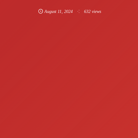
August
11
,
2024
632 views