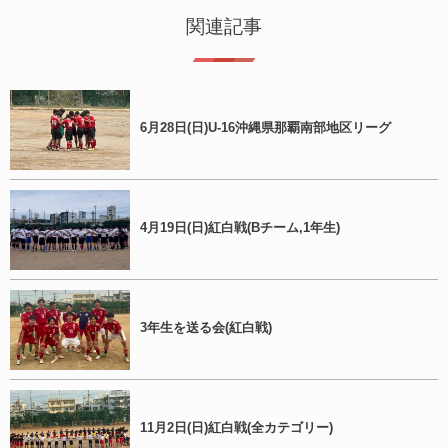
関連記事
6月28日(日)U-16沖縄県那覇南部地区リーグ
4月19日(日)紅白戦(Bチーム,1年生)
3年生を送る会(紅白戦)
11月2日(日)紅白戦(全カテゴリー)