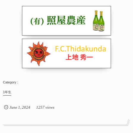
1年生
June
1
,
2024
1257 views