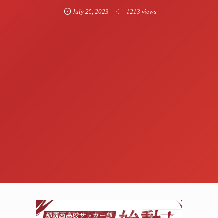
July
25
,
2023
1213 views