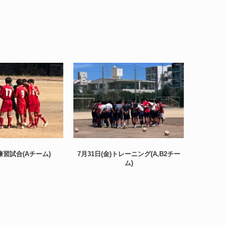
)練習試合(Aチーム)
7月31日(金)トレーニング(A,B2チー
7月30
ム)