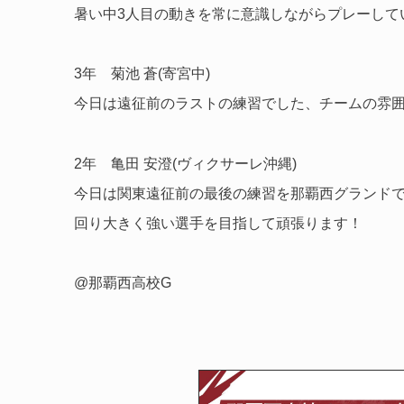
暑い中3人目の動きを常に意識しながらプレーして
3年 菊池 蒼(寄宮中)
今日は遠征前のラストの練習でした、チームの雰
2年 亀田 安澄(ヴィクサーレ沖縄)
今日は関東遠征前の最後の練習を那覇西グランドで
回り大きく強い選手を目指して頑張ります！
@那覇西高校G