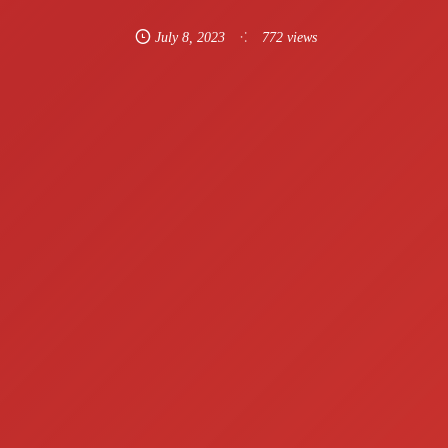
July
8
,
2023
772 views