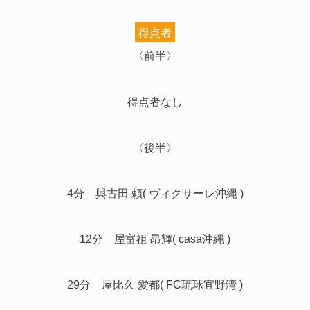
得点者
〈前半〉
得点者なし
〈後半〉
4分 與古田 頼( ヴィクサーレ沖縄 )
12分 屋富祖 昂輝( casa沖縄 )
29分 屋比久 愛都( FC琉球宜野湾 )