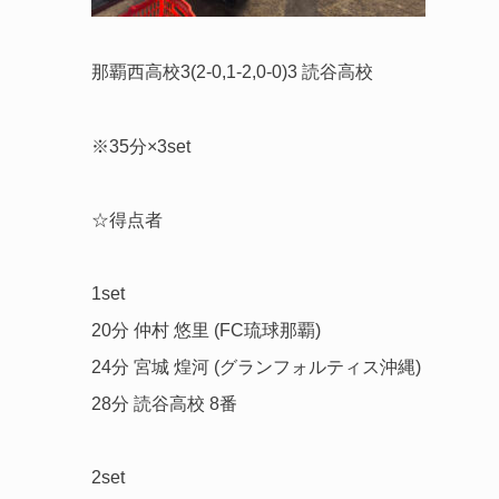
那覇西高校3(2-0,1-2,0-0)3 読谷高校
※35分×3set
☆得点者
1set
20分 仲村 悠里 (FC琉球那覇)
24分 宮城 煌河 (グランフォルティス沖縄)
28分 読谷高校 8番
2set