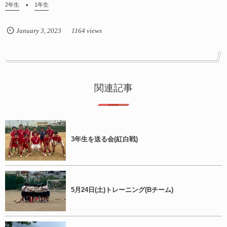
2年生
1年生
January
3
,
2023
1164 views
関連記事
3年生を送る会(紅白戦)
5月24日(土)トレーニング(Bチーム)