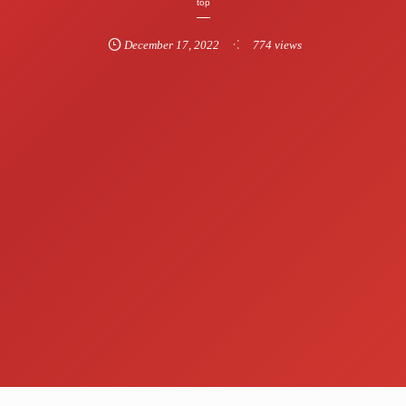
top
December
17
,
2022
774 views