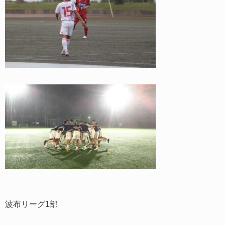
波布リーグ1部