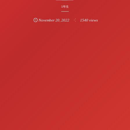
1年生
November
20
,
2022
1540 views