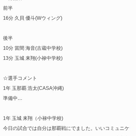
前半
16分 久貝 優斗(Wウィング)
後半
10分 當間 海音(古蔵中学校)
13分 玉城 来翔(小禄中学校)
☆選手コメント
1年 玉那覇 浩太(CASA沖縄)
準備中…
1年 玉城 来翔（小禄中学校)
今日の試合では自分は那覇戦にでました。いいコミュニケ