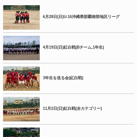
6月28日(日)U-16沖縄県那覇南部地区リーグ
4月19日(日)紅白戦(Bチーム,1年生)
3年生を送る会(紅白戦)
11月2日(日)紅白戦(全カテゴリー)