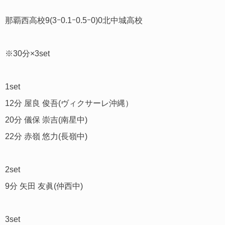
那覇西高校9(3ｰ0.1ｰ0.5ｰ0)0北中城高校
※30分×3set
1set
12分 屋良 俊吾(ヴィクサーレ沖縄）
20分 儀保 崇吉(南星中)
22分 赤嶺 悠力(長嶺中)
2set
9分 矢田 友眞(仲西中)
3set