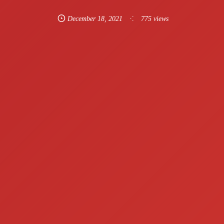
December
18
,
2021
775 views