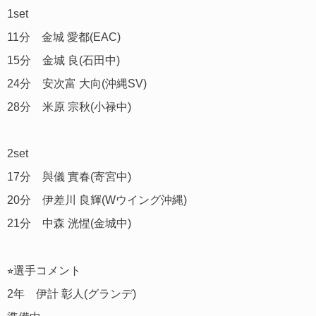
1set
11分 金城 愛都(EAC)
15分 金城 良(石田中)
24分 安次富 大向(沖縄SV)
28分 米原 宗秋(小禄中)
2set
17分 與儀 實春(寄宮中)
20分 伊差川 良輝(Wウイング沖縄)
21分 中森 洸惺(金城中)
⭐︎選手コメント
2年 伊計 彰人(グランデ)