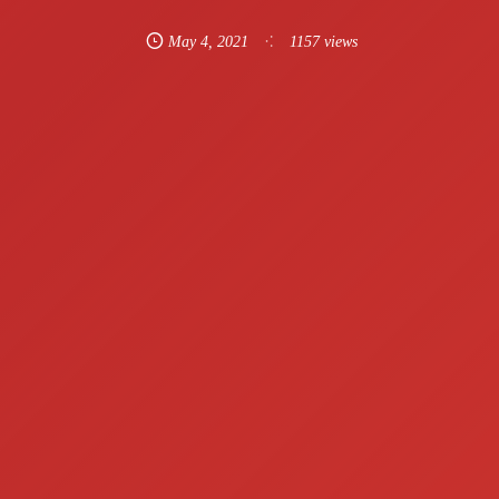
May
4
,
2021
1157 views