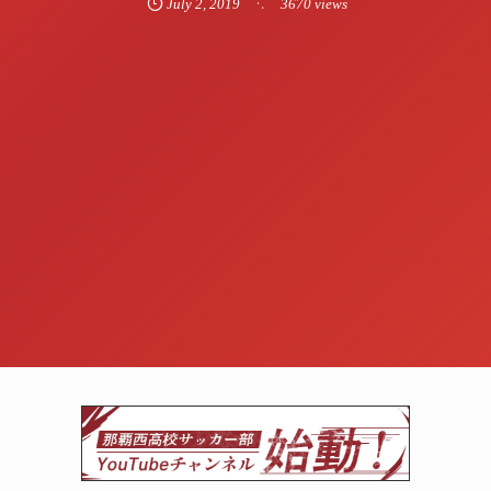
July
2
,
2019
3670 views