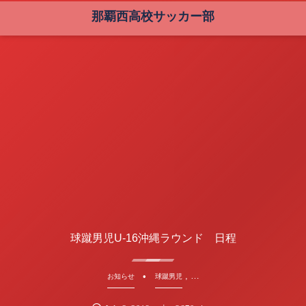
那覇西高校サッカー部
球蹴男児U-16沖縄ラウンド 日程
, …
お知らせ
球蹴男児