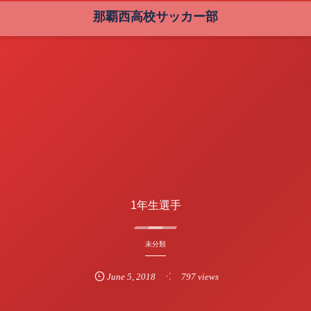
那覇西高校サッカー部
1年生選手
未分類
June
5
,
2018
797 views