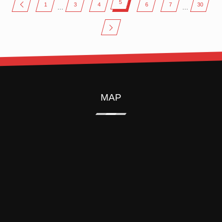
5
1
3
4
6
7
30
...
...
MAP